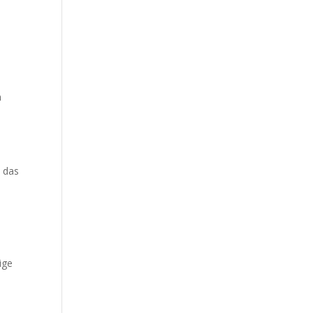
n
 das
ige