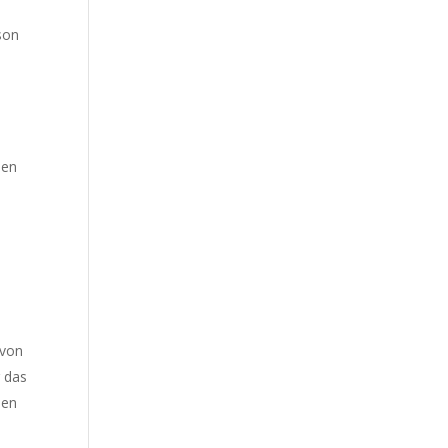
son
nen
 von
r das
ien