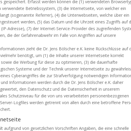
rs gespeichert. Erfasst werden können die (1) verwendeten Browsert
verwendete Betriebssystem, (3) die Internetseite, von welcher ein
langt (sogenannte Referrer), (4) die Unterwebseiten, welche über ein
ngesteuert werden, (5) das Datum und die Uhrzeit eines Zugriffs auf d
e (IP-Adresse), (7) der Internet-Service-Provider des zugreifenden Sys
en, die der Gefahrenabwehr im Falle von Angriffen auf unsere
formationen zieht die Dr. Jens Bölscher e.K. keine Rückschlüsse auf 
elmehr benötigt, um (1) die Inhalte unserer Internetseite korrekt
te sowie die Werbung für diese zu optimieren, (3) die dauerhafte
ogischen Systeme und der Technik unserer Internetseite zu gewährlei
 eines Cyberangriffes die zur Strafverfolgung notwendigen Informati
und Informationen werden durch die Dr. Jens Bölscher e.K. daher
ausgewertet, den Datenschutz und die Datensicherheit in unserem
ales Schutzniveau für die von uns verarbeiteten personenbezogenen
Server-Logfiles werden getrennt von allen durch eine betroffene Per
chert.
rnetseite
ält aufgrund von gesetzlichen Vorschriften Angaben, die eine schnelle