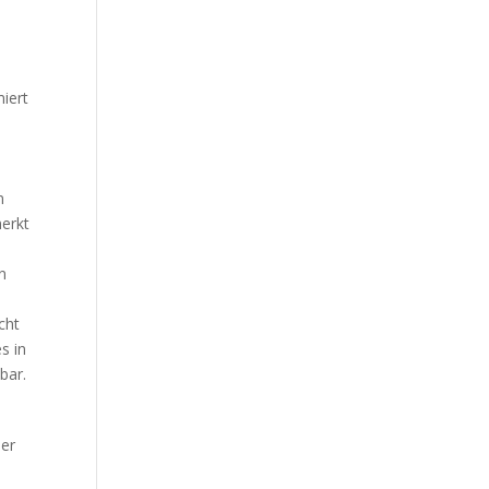
iert
n
merkt
n
cht
s in
bar.
der