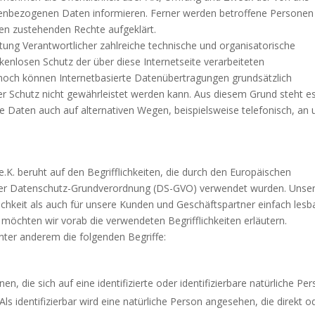
nenbezogenen Daten informieren. Ferner werden betroffene Personen
nen zustehenden Rechte aufgeklärt.
eitung Verantwortlicher zahlreiche technische und organisatorische
nlosen Schutz der über diese Internetseite verarbeiteten
och können Internetbasierte Datenübertragungen grundsätzlich
er Schutz nicht gewährleistet werden kann. Aus diesem Grund steht e
 Daten auch auf alternativen Wegen, beispielsweise telefonisch, an 
.K. beruht auf den Begrifflichkeiten, die durch den Europäischen
 der Datenschutz-Grundverordnung (DS-GVO) verwendet wurden. Unse
lichkeit als auch für unsere Kunden und Geschäftspartner einfach lesb
 möchten wir vorab die verwendeten Begrifflichkeiten erläutern.
nter anderem die folgenden Begriffe:
, die sich auf eine identifizierte oder identifizierbare natürliche Pe
ls identifizierbar wird eine natürliche Person angesehen, die direkt o