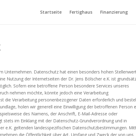
Startseite
Fertighaus
Finanzierung
g
rem Unternehmen. Datenschutz hat einen besonders hohen Stellenwert
Eine Nutzung der Internetseiten der Dr. Jens Bölscher e.K. ist grundsätz
lich. Sofern eine betroffene Person besondere Services unseres
pruch nehmen möchte, könnte jedoch eine Verarbeitung
st die Verarbeitung personenbezogener Daten erforderlich und beste
undlage, holen wir generell eine Einwilligung der betroffenen Person e
pielsweise des Namens, der Anschrift, E-Mail-Adresse oder
t stets im Einklang mit der Datenschutz-Grundverordnung und in
her e.K. geltenden landesspezifischen Datenschutzbestimmungen. Mit
rnehmen die Öffentlichkeit über Art, Umfang und Zweck der von uns