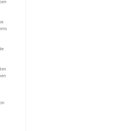
ypen
ie
tems
die
sten
onen
son